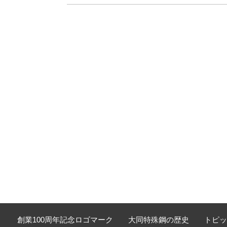
創業100周年記念ロゴマーク
大同特殊鋼の歴史
トピッ