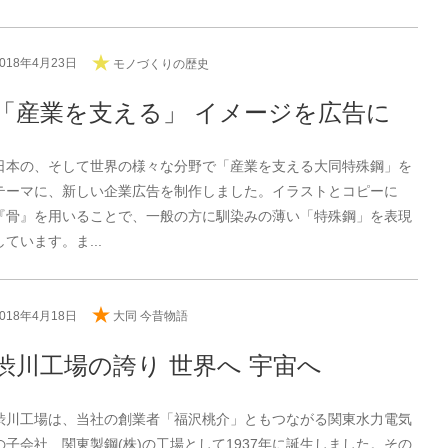
2018年4月23日
モノづくりの歴史
「産業を支える」 イメージを広告に
日本の、そして世界の様々な分野で「産業を支える大同特殊鋼」を
テーマに、新しい企業広告を制作しました。イラストとコピーに
『骨』を用いることで、一般の方に馴染みの薄い「特殊鋼」を表現
しています。ま...
2018年4月18日
大同 今昔物語
渋川工場の誇り 世界へ 宇宙へ
渋川工場は、当社の創業者「福沢桃介」ともつながる関東水力電気
の子会社、関東製鋼(株)の工場として1937年に誕生しました。その