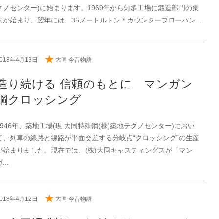
クノセンター)に始まります。1969年から知多工場に鍛造部門の集
約が始まり、翌年には、35メートルトン＊カウンターブローハン...
2018年4月13日
大同 今昔物語
造り続ける 信頼のもとに マンガン
鋼クロッシング
1946年、築地工場(現 大同特殊鋼(株)築地テクノセンター)におい
て、列車の線路と線路が平面交差する分岐点“クロッシング”の生産
が始まりました。現在では、(株)大同キャスティングスが「マン
...
2018年4月12日
大同 今昔物語