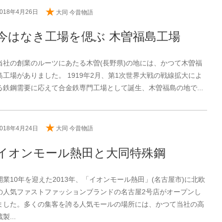
2018年4月26日
大同 今昔物語
今はなき工場を偲ぶ 木曽福島工場
当社の創業のルーツにあたる木曽(長野県)の地には、かつて木曽福
島工場がありました。 1919年2月、第1次世界大戦の戦線拡大によ
る鉄鋼需要に応えて合金鉄専門工場として誕生、木曽福島の地で...
2018年4月24日
大同 今昔物語
イオンモール熱田と大同特殊鋼
開業10年を迎えた2013年、「イオンモール熱田」(名古屋市)に北欧
の人気ファストファッションブランドの名古屋2号店がオープンし
ました。多くの集客を誇る人気モールの場所には、かつて当社の高
蔵製...