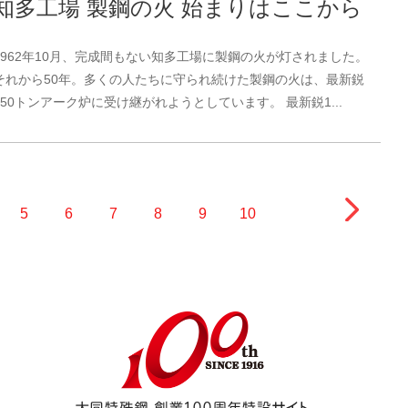
知多工場 製鋼の火 始まりはここから
1962年10月、完成間もない知多工場に製鋼の火が灯されました。
それから50年。多くの人たちに守られ続けた製鋼の火は、最新鋭
150トンアーク炉に受け継がれようとしています。 最新鋭1...
5
6
7
8
9
10