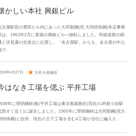
懐かしい本社 興銀ビル
名古屋駅前の豊田ビル内にあった大同製鋼(現 大同特殊鋼)本店事務
所は、1963年2月に新築の興銀ビルへ移転しました。幹線道路の錦
通と伏見通の交差点に位置し、「名古屋駅」からも、名古屋の中心
地で...
2018年4月27日
大同 今昔物語
今はなき工場を偲ぶ 平井工場
1938年に理研鋼材(株)平井工場は東京都葛飾区(現在のJR新小岩駅
北西すぐ近く)に誕生しました。1955年に理研鋼材は大同製鋼(現大
同特殊鋼)と合併、現在の王子工場を含む4工場が当社に編入さ...