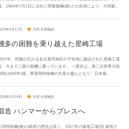
後、1964年7月1日に当社と関東製鋼(株)との合併により、大同製...
2018年4月17日
大同 今昔物語
幾多の困難を乗り越えた星崎工場
1937年、田畑が広がる名古屋市南区の干拓地に建設された星崎工場
は、今まで二度の危機に遭っています。 一度目は、第二次世界大戦
終戦(1945年)後。軍需用特殊鋼の生産が盛んとなり、日本最...
2018年4月16日
大同 今昔物語
鍛造 ハンマーからプレスへ
大同特殊鋼(株)の鍛造の歴史は長く、1917年の築地工場(現 築地テ