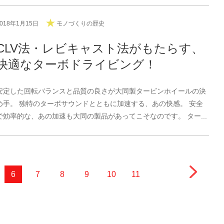
2018年1月15日
モノづくりの歴史
CLV法・レビキャスト法がもたらす、
快適なターボドライビング！
安定した回転バランスと品質の良さが大同製タービンホイールの決
め手。 独特のターボサウンドとともに加速する、あの快感。 安全
で効率的な、あの加速も大同の製品があってこそなのです。 ター...
6
7
8
9
10
11