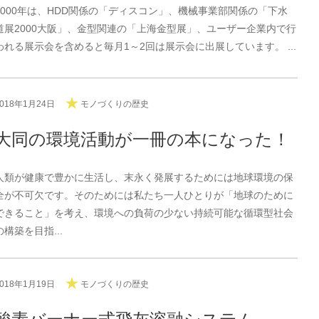
2000年は、HDD関係の「ディスコン」、機械事業部関係の「下水
道展2000大阪」、金型関連の「上海金型展」、ユーザー企業内で行
われる展示会を含めると毎月1～2回は展示会に出展しています。 ...
2018年1月24日
モノづくりの歴史
大同の環境活動が一冊の本になった！
人類が健康で豊かに生活し、末永く発展するためには地球環境の保
全が不可欠です。そのためには私たち一人ひとりが「地球のために
できること」を考え、環境への負荷の少ない持続可能な循環型社会
の構築を目指...
2018年1月19日
モノづくりの歴史