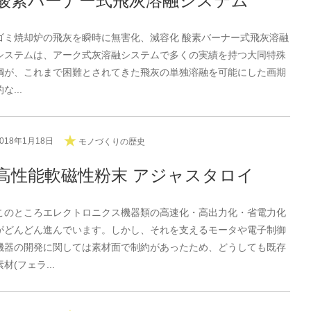
酸素バーナー式飛灰溶融システム
ゴミ焼却炉の飛灰を瞬時に無害化、減容化 酸素バーナー式飛灰溶融
システムは、アーク式灰溶融システムで多くの実績を持つ大同特殊
鋼が、これまで困難とされてきた飛灰の単独溶融を可能にした画期
的な...
2018年1月18日
モノづくりの歴史
高性能軟磁性粉末 アジャスタロイ
このところエレクトロニクス機器類の高速化・高出力化・省電力化
がどんどん進んでいます。しかし、それを支えるモータや電子制御
機器の開発に関しては素材面で制約があったため、どうしても既存
素材(フェラ...