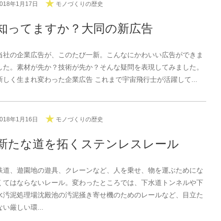
2018年1月17日
モノづくりの歴史
知ってますか？大同の新広告
当社の企業広告が、このたび一新。こんなにかわいい広告ができま
した。素材が先か？技術が先か？そんな疑問を表現してみました。
新しく生まれ変わった企業広告 これまで宇宙飛行士が活躍して...
2018年1月16日
モノづくりの歴史
新たな道を拓くステンレスレール
鉄道、遊園地の遊具、クレーンなど、人を乗せ、物を運ぶためにな
くてはならないレール。変わったところでは、下水道トンネルや下
水汚泥処理場沈殿池の汚泥掻き寄せ機のためのレールなど、目立た
ない厳しい環...